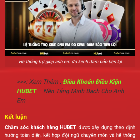
Hệ thống trợ giúp anh em đa kênh đảm bảo tiện lợi
>>>: Xem Thêm :
Điều Khoản Điều Kiện
HUBET
– Nền Tảng Minh Bạch Cho Anh
Em
Kết luận
Chăm sóc khách hàng HUBET
được xây dựng theo định
hướng toàn diện, kết hợp đội ngũ chuyên môn và hệ thống