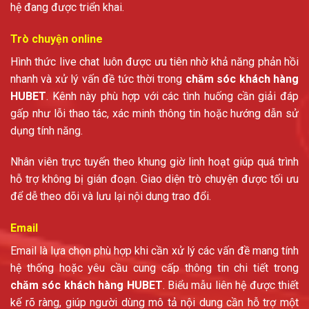
hệ đang được triển khai.
Trò chuyện online
Hình thức live chat luôn được ưu tiên nhờ khả năng phản hồi
nhanh và xử lý vấn đề tức thời trong
chăm sóc khách hàng
HUBET
. Kênh này phù hợp với các tình huống cần giải đáp
gấp như lỗi thao tác, xác minh thông tin hoặc hướng dẫn sử
dụng tính năng.
Nhân viên trực tuyến theo khung giờ linh hoạt giúp quá trình
hỗ trợ không bị gián đoạn. Giao diện trò chuyện được tối ưu
để dễ theo dõi và lưu lại nội dung trao đổi.
Email
Email là lựa chọn phù hợp khi cần xử lý các vấn đề mang tính
hệ thống hoặc yêu cầu cung cấp thông tin chi tiết trong
chăm sóc khách hàng HUBET
. Biểu mẫu liên hệ được thiết
kế rõ ràng, giúp người dùng mô tả nội dung cần hỗ trợ một