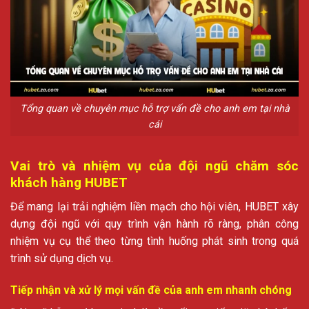
Tổng quan về chuyên mục hỗ trợ vấn đề cho anh em tại nhà
cái
Vai trò và nhiệm vụ của đội ngũ chăm sóc
khách hàng HUBET
Để mang lại trải nghiệm liền mạch cho hội viên, HUBET xây
dựng đội ngũ với quy trình vận hành rõ ràng, phân công
nhiệm vụ cụ thể theo từng tình huống phát sinh trong quá
trình sử dụng dịch vụ.
Tiếp nhận và xử lý mọi vấn đề của anh em nhanh chóng