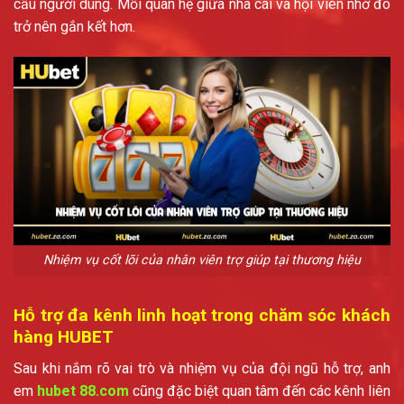
cầu người dùng. Mối quan hệ giữa nhà cái và hội viên nhờ đó
trở nên gắn kết hơn.
Nhiệm vụ cốt lõi của nhân viên trợ giúp tại thương hiệu
Hỗ trợ đa kênh linh hoạt trong chăm sóc khách
hàng HUBET
Sau khi nắm rõ vai trò và nhiệm vụ của đội ngũ hỗ trợ, anh
em
hubet 88.com
cũng đặc biệt quan tâm đến các kênh liên