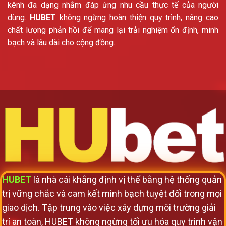
kênh đa dạng nhằm đáp ứng nhu cầu thực tế của người
dùng.
HUBET
không ngừng hoàn thiện quy trình, nâng cao
chất lượng phản hồi để mang lại trải nghiệm ổn định, minh
bạch và lâu dài cho cộng đồng.
HUBET
là nhà cái khẳng định vị thế bằng hệ thống quản
trị vững chắc và cam kết minh bạch tuyệt đối trong mọi
giao dịch. Tập trung vào việc xây dựng môi trường giải
trí an toàn, HUBET không ngừng tối ưu hóa quy trình vận