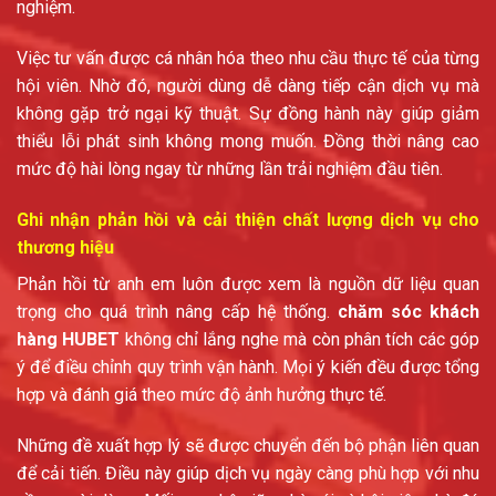
nghiệm.
Việc tư vấn được cá nhân hóa theo nhu cầu thực tế của từng
hội viên. Nhờ đó, người dùng dễ dàng tiếp cận dịch vụ mà
không gặp trở ngại kỹ thuật. Sự đồng hành này giúp giảm
thiểu lỗi phát sinh không mong muốn. Đồng thời nâng cao
mức độ hài lòng ngay từ những lần trải nghiệm đầu tiên.
Ghi nhận phản hồi và cải thiện chất lượng dịch vụ cho
thương hiệu
Phản hồi từ anh em luôn được xem là nguồn dữ liệu quan
trọng cho quá trình nâng cấp hệ thống.
chăm sóc khách
hàng HUBET
không chỉ lắng nghe mà còn phân tích các góp
ý để điều chỉnh quy trình vận hành. Mọi ý kiến đều được tổng
hợp và đánh giá theo mức độ ảnh hưởng thực tế.
Những đề xuất hợp lý sẽ được chuyển đến bộ phận liên quan
để cải tiến. Điều này giúp dịch vụ ngày càng phù hợp với nhu