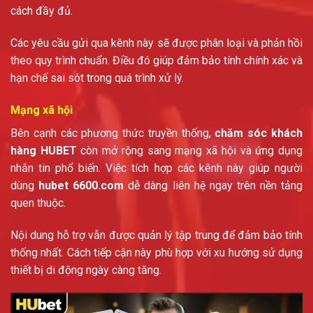
cách đầy đủ.
Các yêu cầu gửi qua kênh này sẽ được phân loại và phản hồi
theo quy trình chuẩn. Điều đó giúp đảm bảo tính chính xác và
hạn chế sai sót trong quá trình xử lý.
Mạng xã hội
Bên cạnh các phương thức truyền thống,
chăm sóc khách
hàng HUBET
còn mở rộng sang mạng xã hội và ứng dụng
nhắn tin phổ biến. Việc tích hợp các kênh này giúp người
dùng
hubet 6600.com
dễ dàng liên hệ ngay trên nền tảng
quen thuộc.
Nội dung hỗ trợ vẫn được quản lý tập trung để đảm bảo tính
thống nhất. Cách tiếp cận này phù hợp với xu hướng sử dụng
thiết bị di động ngày càng tăng.