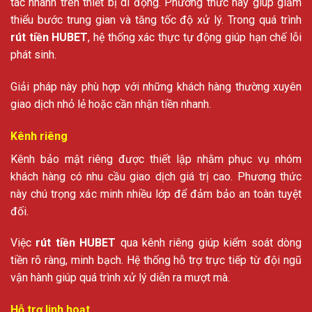
tác nhanh trên thiết bị di động. Phương thức này giúp giảm
thiểu bước trung gian và tăng tốc độ xử lý. Trong quá trình
rút tiền HUBET
, hệ thống xác thực tự động giúp hạn chế lỗi
phát sinh.
Giải pháp này phù hợp với những khách hàng thường xuyên
giao dịch nhỏ lẻ hoặc cần nhận tiền nhanh.
Kênh riêng
Kênh bảo mật riêng được thiết lập nhằm phục vụ nhóm
khách hàng có nhu cầu giao dịch giá trị cao. Phương thức
này chú trọng xác minh nhiều lớp để đảm bảo an toàn tuyệt
đối.
Việc
rút tiền HUBET
qua kênh riêng giúp kiểm soát dòng
tiền rõ ràng, minh bạch. Hệ thống hỗ trợ trực tiếp từ đội ngũ
vận hành giúp quá trình xử lý diễn ra mượt mà.
Hỗ trợ linh hoạt