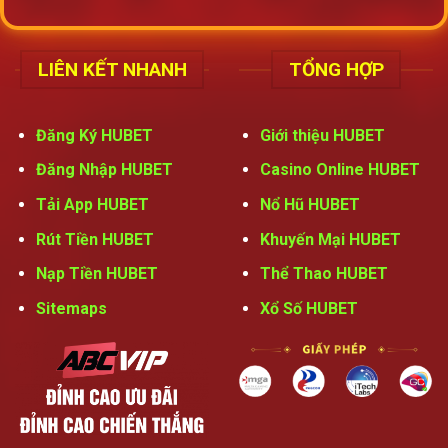
LIÊN KẾT NHANH
TỔNG HỢP
Đăng Ký HUBET
Giới thiệu HUBET
Đăng Nhập HUBET
Casino Online HUBET
Tải App HUBET
Nổ Hũ HUBET
Rút Tiền HUBET
Khuyến Mại HUBET
Nạp Tiền HUBET
Thể Thao HUBET
Sitemaps
Xổ Số HUBET