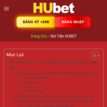
Bỏ
qua
nội
dung
ĐĂNG KÝ +88K
ĐĂNG NHẬP
Trang Chủ
-
Rút Tiền HUBET
Mục Lục
Rút Tiền HUBET – Nhận Thưởng Siêu Nhanh Gọn Và Bảo
Mật
Đa dạng phương thức rút tiền HUBET linh hoạt theo nhu cầu
Ngân hàng nội địa
Ví điện tử
Kênh riêng
Hỗ trợ linh hoạt
Các bước rút tiền HUBET đơn giản và rõ ràng cho anh em
Những lưu ý cần nắm để rút tiền HUBET diễn ra thuận lợi
Thông tin acc cần trùng khớp tuyệt đối