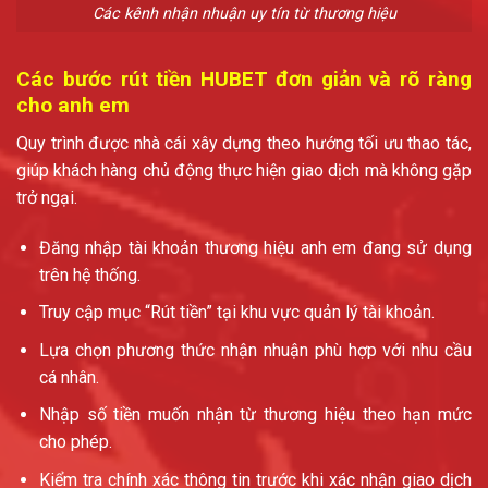
Các kênh nhận nhuận uy tín từ thương hiệu
Các bước rút tiền HUBET đơn giản và rõ ràng
cho anh em
Quy trình được nhà cái xây dựng theo hướng tối ưu thao tác,
giúp khách hàng chủ động thực hiện giao dịch mà không gặp
trở ngại.
Đăng nhập tài khoản thương hiệu anh em đang sử dụng
trên hệ thống.
Truy cập mục “Rút tiền” tại khu vực quản lý tài khoản.
Lựa chọn phương thức nhận nhuận phù hợp với nhu cầu
cá nhân.
Nhập số tiền muốn nhận từ thương hiệu theo hạn mức
cho phép.
Kiểm tra chính xác thông tin trước khi xác nhận giao dịch