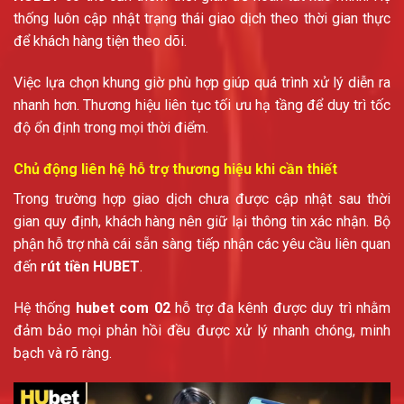
thống luôn cập nhật trạng thái giao dịch theo thời gian thực
để khách hàng tiện theo dõi.
Việc lựa chọn khung giờ phù hợp giúp quá trình xử lý diễn ra
nhanh hơn. Thương hiệu liên tục tối ưu hạ tầng để duy trì tốc
độ ổn định trong mọi thời điểm.
Chủ động liên hệ hỗ trợ thương hiệu khi cần thiết
Trong trường hợp giao dịch chưa được cập nhật sau thời
gian quy định, khách hàng nên giữ lại thông tin xác nhận. Bộ
phận hỗ trợ nhà cái sẵn sàng tiếp nhận các yêu cầu liên quan
đến
rút tiền HUBET
.
Hệ thống
hubet com 02
hỗ trợ đa kênh được duy trì nhằm
đảm bảo mọi phản hồi đều được xử lý nhanh chóng, minh
bạch và rõ ràng.