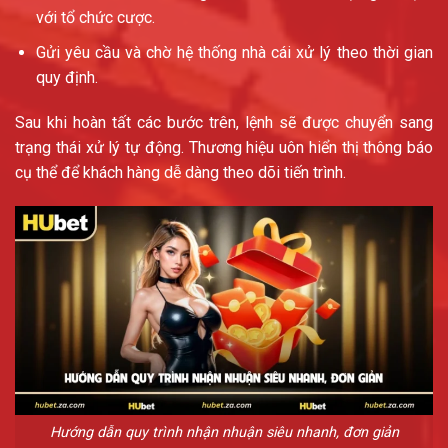
với tổ chức cược.
Gửi yêu cầu và chờ hệ thống nhà cái xử lý theo thời gian
quy định.
Sau khi hoàn tất các bước trên, lệnh sẽ được chuyển sang
trạng thái xử lý tự động. Thương hiệu uôn hiển thị thông báo
cụ thể để khách hàng dễ dàng theo dõi tiến trình.
Hướng dẫn quy trình nhận nhuận siêu nhanh, đơn giản