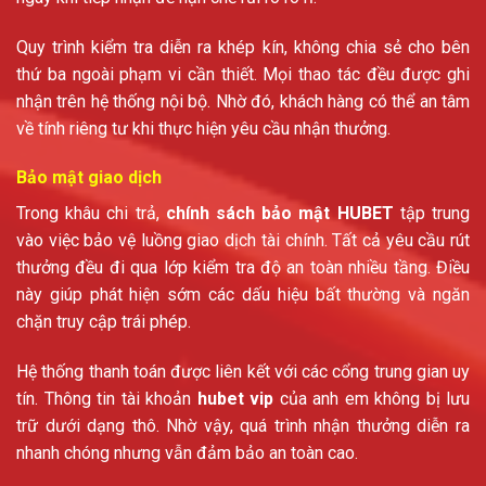
Quy trình kiểm tra diễn ra khép kín, không chia sẻ cho bên
thứ ba ngoài phạm vi cần thiết. Mọi thao tác đều được ghi
nhận trên hệ thống nội bộ. Nhờ đó, khách hàng có thể an tâm
về tính riêng tư khi thực hiện yêu cầu nhận thưởng.
Bảo mật giao dịch
Trong khâu chi trả,
chính sách bảo mật HUBET
tập trung
vào việc bảo vệ luồng giao dịch tài chính. Tất cả yêu cầu rút
thưởng đều đi qua lớp kiểm tra độ an toàn nhiều tầng. Điều
này giúp phát hiện sớm các dấu hiệu bất thường và ngăn
chặn truy cập trái phép.
Hệ thống thanh toán được liên kết với các cổng trung gian uy
tín. Thông tin tài khoản
hubet vip
của anh em không bị lưu
trữ dưới dạng thô. Nhờ vậy, quá trình nhận thưởng diễn ra
nhanh chóng nhưng vẫn đảm bảo an toàn cao.