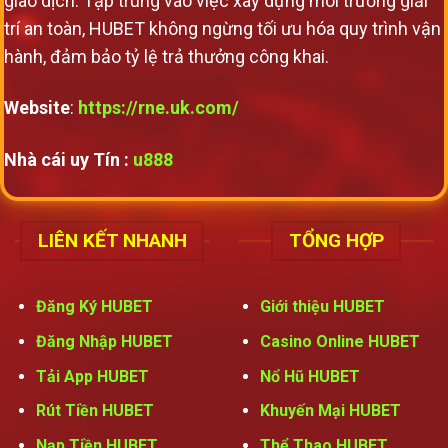
giao dịch. Tập trung vào việc xây dựng môi trường giải
trí an toàn, HUBET không ngừng tối ưu hóa quy trình vận
hành, đảm bảo tỷ lệ trả thưởng công khai.
Website
:
https://rne.uk.com/
Nhà cái uy Tín :
u888
LIÊN KẾT NHANH
TỔNG HỢP
Đăng Ký HUBET
Giới thiệu HUBET
Đăng Nhập HUBET
Casino Online HUBET
Tải App HUBET
Nổ Hũ HUBET
Rút Tiền HUBET
Khuyến Mại HUBET
Nạp Tiền HUBET
Thể Thao HUBET