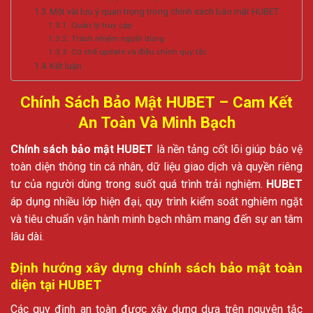
Một vài lưu ý quan trọng trong chính sách bảo mật HUBET
Quản lý truy cập
Trách nhiệm người dùng
Cơ chế update và điều chỉnh quy tắc
Kết luận
Chính Sách Bảo Mật HUBET – Cam Kết
An Toàn Và Minh Bạch
Chính sách bảo mật HUBET
là nền tảng cốt lõi giúp bảo vệ
toàn diện thông tin cá nhân, dữ liệu giao dịch và quyền riêng
tư của người dùng trong suốt quá trình trải nghiệm.
HUBET
áp dụng nhiều lớp hiện đại, quy trình kiểm soát nghiêm ngặt
và tiêu chuẩn vận hành minh bạch nhằm mang đến sự an tâm
lâu dài.
Định hướng xây dựng chính sách bảo mật toàn
diện tại HUBET
Các quy định an toàn được xây dựng dựa trên nguyên tắc