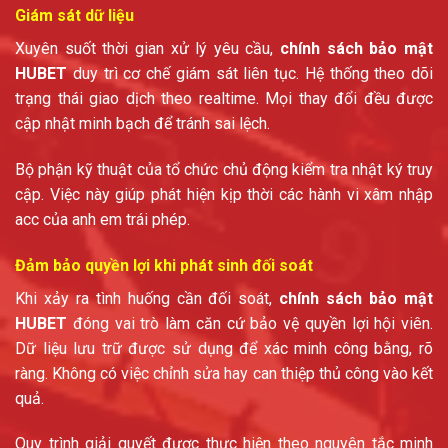
Giám sát dữ liệu
Xuyên suốt thời gian xử lý yêu cầu,
chính sách bảo mật
HUBET
duy trì cơ chế giám sát liên tục. Hệ thống theo dõi
trạng thái giao dịch theo realtime. Mọi thay đổi đều được
cập nhật minh bạch để tránh sai lệch.
Bộ phận kỹ thuật của tổ chức chủ động kiểm tra nhật ký truy
cập. Việc này giúp phát hiện kịp thời các hành vi xâm nhập
acc của anh em trái phép.
Đảm bảo quyền lợi khi phát sinh đối soát
Khi xảy ra tình huống cần đối soát,
chính sách bảo mật
HUBET
đóng vai trò làm căn cứ bảo vệ quyền lợi hội viên.
Dữ liệu lưu trữ được sử dụng để xác minh công bằng, rõ
ràng. Không có việc chỉnh sửa hay can thiệp thủ công vào kết
quả.
Quy trình giải quyết được thực hiện theo nguyên tắc minh