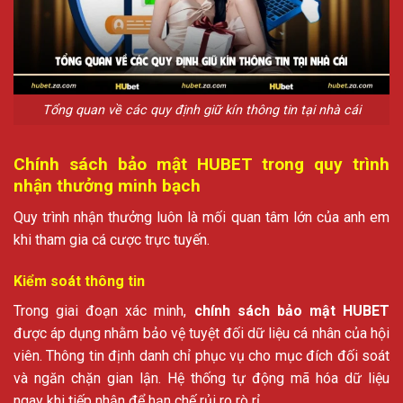
Tổng quan về các quy định giữ kín thông tin tại nhà cái
Chính sách bảo mật HUBET trong quy trình
nhận thưởng minh bạch
Quy trình nhận thưởng luôn là mối quan tâm lớn của anh em
khi tham gia cá cược trực tuyến.
Kiểm soát thông tin
Trong giai đoạn xác minh,
chính sách bảo mật HUBET
được áp dụng nhằm bảo vệ tuyệt đối dữ liệu cá nhân của hội
viên. Thông tin định danh chỉ phục vụ cho mục đích đối soát
và ngăn chặn gian lận. Hệ thống tự động mã hóa dữ liệu
ngay khi tiếp nhận để hạn chế rủi ro rò rỉ.