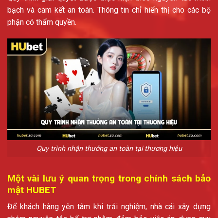
bạch và cam kết an toàn. Thông tin chỉ hiển thị cho các bộ
phận có thẩm quyền.
Quy trình nhận thưởng an toàn tại thương hiệu
Một vài lưu ý quan trọng trong chính sách bảo
mật HUBET
Để khách hàng yên tâm khi trải nghiệm, nhà cái xây dựng