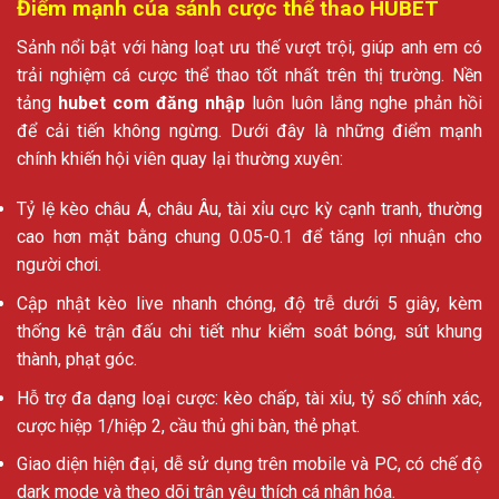
Điểm mạnh của sảnh cược thể thao HUBET
Sảnh nổi bật với hàng loạt ưu thế vượt trội, giúp anh em có
trải nghiệm cá cược thể thao tốt nhất trên thị trường. Nền
tảng
hubet com đăng nhập
luôn luôn lắng nghe phản hồi
để cải tiến không ngừng. Dưới đây là những điểm mạnh
chính khiến hội viên quay lại thường xuyên:
Tỷ lệ kèo châu Á, châu Âu, tài xỉu cực kỳ cạnh tranh, thường
cao hơn mặt bằng chung 0.05-0.1 để tăng lợi nhuận cho
người chơi.
Cập nhật kèo live nhanh chóng, độ trễ dưới 5 giây, kèm
thống kê trận đấu chi tiết như kiểm soát bóng, sút khung
thành, phạt góc.
Hỗ trợ đa dạng loại cược: kèo chấp, tài xỉu, tỷ số chính xác,
cược hiệp 1/hiệp 2, cầu thủ ghi bàn, thẻ phạt.
Giao diện hiện đại, dễ sử dụng trên mobile và PC, có chế độ
dark mode và theo dõi trận yêu thích cá nhân hóa.