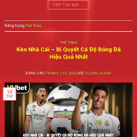
TIẾP TỤC ĐỌC
→
Đăng trong
Thể Thao
THỂ THAO
Kèo Nhà Cái – Bí Quyết Cá Độ Bóng Đá
Hiệu Quả Nhất
ĐĂNG VÀO
THÁNG 2 10, 2026
BỞI
ZILDEN ZILDEN
10
Th2