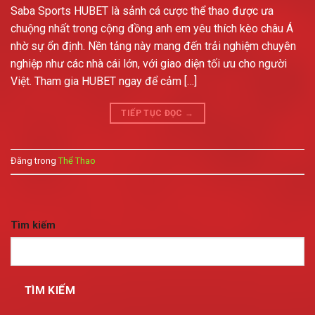
Saba Sports HUBET là sảnh cá cược thể thao được ưa
chuộng nhất trong cộng đồng anh em yêu thích kèo châu Á
nhờ sự ổn định. Nền tảng này mang đến trải nghiệm chuyên
nghiệp như các nhà cái lớn, với giao diện tối ưu cho người
Việt. Tham gia HUBET ngay để cảm […]
TIẾP TỤC ĐỌC
→
Đăng trong
Thể Thao
Tìm kiếm
TÌM KIẾM