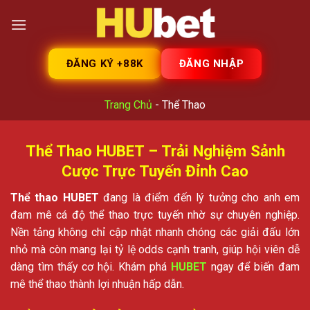
Bỏ
qua
nội
dung
ĐĂNG KÝ +88K
ĐĂNG NHẬP
Trang Chủ
-
Thể Thao
Thể Thao HUBET – Trải Nghiệm Sảnh
Cược Trực Tuyến Đỉnh Cao
Thể thao HUBET
đang là điểm đến lý tưởng cho anh em
đam mê cá độ thể thao trực tuyến nhờ sự chuyên nghiệp.
Nền tảng không chỉ cập nhật nhanh chóng các giải đấu lớn
nhỏ mà còn mang lại tỷ lệ odds cạnh tranh, giúp hội viên dễ
dàng tìm thấy cơ hội. Khám phá
HUBET
ngay để biến đam
mê thể thao thành lợi nhuận hấp dẫn.