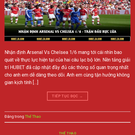
Nhận định Arsenal Vs Chelsea 1/6 mang tới cái nhìn bao
quát về thực lực hiện tại của hai câu lạc bộ lớn. Nền tảng giải
trí HUBET đã cập nhật đầy đủ các thông số quan trọng nhất
cho anh em dễ dàng theo dõi. Anh em cùng tận hưởng không
gian kịch tính […]
TIẾP TỤC ĐỌC
→
Đăng trong
Thể Thao
THỂ THAO