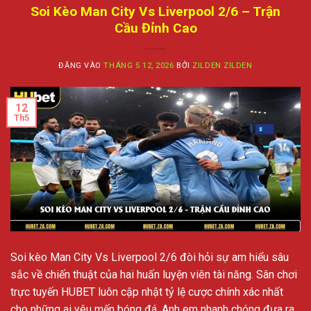
Soi Kèo Man City Vs Liverpool 2/6 – Trận
Cầu Đỉnh Cao
ĐĂNG VÀO
THÁNG 5 12, 2026
BỞI
ZILDEN ZILDEN
12
Th5
Soi kèo Man City Vs Liverpool 2/6 đòi hỏi sự am hiểu sâu
sắc về chiến thuật của hai huấn luyện viên tài năng. Sân chơi
trực tuyến HUBET luôn cập nhật tỷ lệ cược chính xác nhất
cho những ai yêu mến bóng đá. Anh em nhanh chóng đưa ra