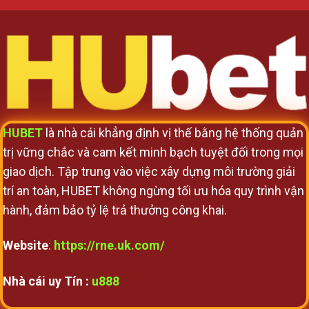
HUBET
là nhà cái khẳng định vị thế bằng hệ thống quản
trị vững chắc và cam kết minh bạch tuyệt đối trong mọi
giao dịch. Tập trung vào việc xây dựng môi trường giải
trí an toàn, HUBET không ngừng tối ưu hóa quy trình vận
hành, đảm bảo tỷ lệ trả thưởng công khai.
Website
:
https://rne.uk.com/
Nhà cái uy Tín :
u888