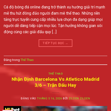
Cá độ bóng đá online đang trở thành xu hướng giải trí mạnh
mẽ thu hút đông đảo người đam mê thể thao. Những nền
tảng trực tuyến cung cấp nhiều lựa chọn đa dạng giúp mọi
người dễ dàng tiếp cận mọi lúc. Tận hưởng không gian sôi
động cùng các giải đấu quy […]
TIẾP TỤC ĐỌC
→
Đăng trong
Thể Thao
THỂ THAO
Nhận Định Barcelona Vs Atletico Madrid
3/6 – Trận Đấu Hay
ĐĂNG VÀO
THÁNG 5 16, 2026
BỞI
ZILDEN ZILDEN