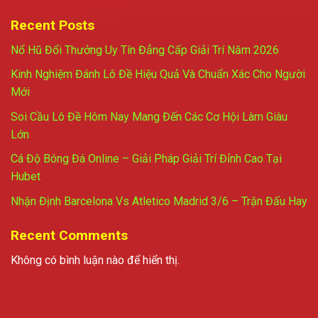
Recent Posts
Nổ Hũ Đổi Thưởng Uy Tín Đẳng Cấp Giải Trí Năm 2026
Kinh Nghiệm Đánh Lô Đề Hiệu Quả Và Chuẩn Xác Cho Người
Mới
Soi Cầu Lô Đề Hôm Nay Mang Đến Các Cơ Hội Làm Giàu
Lớn
Cá Độ Bóng Đá Online – Giải Pháp Giải Trí Đỉnh Cao Tại
Hubet
Nhận Định Barcelona Vs Atletico Madrid 3/6 – Trận Đấu Hay
Recent Comments
Không có bình luận nào để hiển thị.