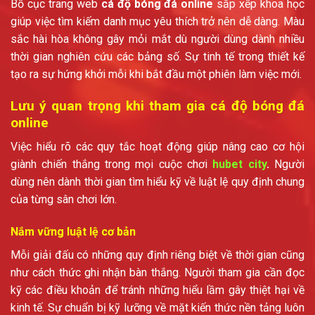
Bố cục trang web
cá độ bóng đá online
sắp xếp khoa học
giúp việc tìm kiếm danh mục yêu thích trở nên dễ dàng. Màu
sắc hài hòa không gây mỏi mắt dù người dùng dành nhiều
thời gian nghiên cứu các bảng số. Sự tinh tế trong thiết kế
tạo ra sự hứng khởi mỗi khi bắt đầu một phiên làm việc mới.
Lưu ý quan trọng khi tham gia cá độ bóng đá
online
Việc hiểu rõ các quy tắc hoạt động giúp nâng cao cơ hội
giành chiến thắng trong mọi cuộc chơi
hubet city
.
Người
dùng nên dành thời gian tìm hiểu kỹ về luật lệ quy định chung
của từng sân chơi lớn.
Nắm vững luật lệ cơ bản
Mỗi giải đấu có những quy định riêng biệt về thời gian cũng
như cách thức ghi nhận bàn thắng. Người tham gia cần đọc
kỹ các điều khoản để tránh những hiểu lầm gây thiệt hại về
kinh tế. Sự chuẩn bị kỹ lưỡng về mặt kiến thức nền tảng luôn