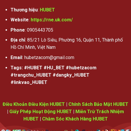
Thương hiệu
:
HUBET
Website
:
https://rne.uk.com/
Phone
: 0905443705
Địa chỉ
: 85/21 Lò Siêu, Phường 16, Quận 11, Thành phố
Hồ Chí Minh, Việt Nam
Email
:
hubetzacom@gmail.com
Tags: #HUBET #HU_BET #hubetzacom
#trangchu_HUBET #dangky_HUBET
#linkvao_HUBET
Điều Khoản Điều Kiện HUBET
|
Chính Sách Bảo Mật HUBET
|
Giấy Phép Hoạt Động HUBET
|
Miễn Trừ Trách Nhiệm
HUBET
|
Chăm Sóc Khách Hàng HUBET