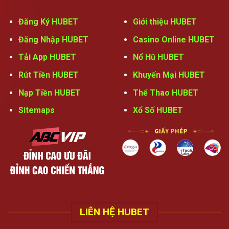
Đăng Ký HUBET
Giới thiệu HUBET
Đăng Nhập HUBET
Casino Online HUBET
Tải App HUBET
Nổ Hũ HUBET
Rút Tiền HUBET
Khuyến Mại HUBET
Nạp Tiền HUBET
Thể Thao HUBET
Sitemaps
Xổ Số HUBET
LIÊN HỆ HUBET