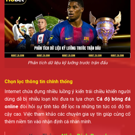
Phân tích dữ liệu kỹ lưỡng trước trận đấu
Chọn lọc thông tin chính thống
Internet chứa đựng nhiều luồng ý kiến trái chiều khiến người
dùng dễ bị nhiễu loạn khi đưa ra lựa chọn.
Cá độ bóng đá
online
đòi hỏi sự tỉnh táo để lọc ra những tin tức có độ tin
cậy cao. Việc tham khảo các chuyên gia uy tín giúp củng cố
thêm niềm tin vào nhận định cá nhân mình.