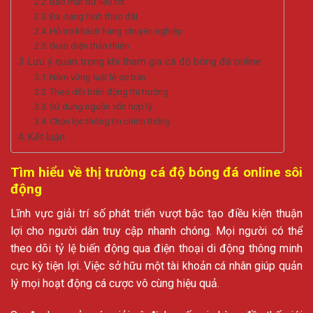
Bảo mật dữ liệu tốt
Đa dạng hình thức đặt
Hỗ trợ khách hàng chuyên nghiệp
Giao diện thân thiện
Lưu ý quan trọng khi tham gia cá độ bóng đá online
Nắm vững luật lệ cơ bản
Theo dõi biến động thị trường
Sử dụng nguồn vốn hợp lý
Chọn lọc thông tin chính thống
Kết luận
Tìm hiểu về thị trường cá độ bóng đá online sôi
động
Lĩnh vực giải trí số phát triển vượt bậc tạo điều kiện thuận
lợi cho người dân truy cập nhanh chóng. Mọi người có thể
theo dõi tỷ lệ biến động qua điện thoại di động thông minh
cực kỳ tiện lợi. Việc sở hữu một tài khoản cá nhân giúp quản
lý mọi hoạt động cá cược vô cùng hiệu quả.