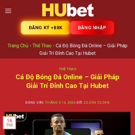
Bỏ
qua
nội
dung
ĐĂNG KÝ +88K
ĐĂNG NHẬP
Trang Chủ
-
Thể Thao
-
Cá Độ Bóng Đá Online – Giải Pháp
Giải Trí Đỉnh Cao Tại Hubet
THỂ THAO
Cá Độ Bóng Đá Online – Giải Pháp
Giải Trí Đỉnh Cao Tại Hubet
ĐĂNG VÀO
THÁNG 5 16, 2026
BỞI
ZILDEN ZILDEN
16
Th5