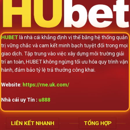
HUBET
là nhà cái khẳng định vị thế bằng hệ thống quản
trị vững chắc và cam kết minh bạch tuyệt đối trong mọi
giao dịch. Tập trung vào việc xây dựng môi trường giải
trí an toàn, HUBET không ngừng tối ưu hóa quy trình vận
hành, đảm bảo tỷ lệ trả thưởng công khai.
Website
:
https://rne.uk.com/
Nhà cái uy Tín :
u888
LIÊN KẾT NHANH
TỔNG HỢP