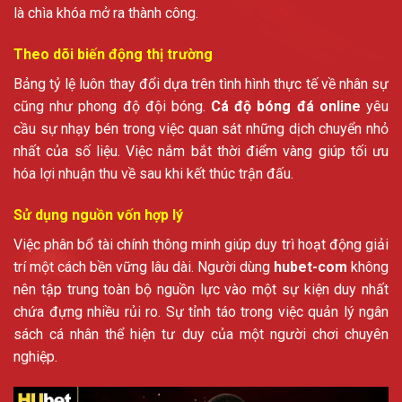
là chìa khóa mở ra thành công.
Theo dõi biến động thị trường
Bảng tỷ lệ luôn thay đổi dựa trên tình hình thực tế về nhân sự
cũng như phong độ đội bóng.
Cá độ bóng đá online
yêu
cầu sự nhạy bén trong việc quan sát những dịch chuyển nhỏ
nhất của số liệu. Việc nắm bắt thời điểm vàng giúp tối ưu
hóa lợi nhuận thu về sau khi kết thúc trận đấu.
Sử dụng nguồn vốn hợp lý
Việc phân bổ tài chính thông minh giúp duy trì hoạt động giải
trí một cách bền vững lâu dài. Người dùng
hubet-com
không
nên tập trung toàn bộ nguồn lực vào một sự kiện duy nhất
chứa đựng nhiều rủi ro. Sự tỉnh táo trong việc quản lý ngân
sách cá nhân thể hiện tư duy của một người chơi chuyên
nghiệp.