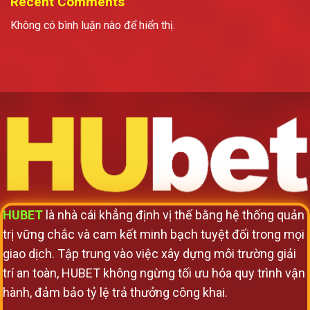
Recent Comments
Không có bình luận nào để hiển thị.
HUBET
là nhà cái khẳng định vị thế bằng hệ thống quản
trị vững chắc và cam kết minh bạch tuyệt đối trong mọi
giao dịch. Tập trung vào việc xây dựng môi trường giải
trí an toàn, HUBET không ngừng tối ưu hóa quy trình vận
hành, đảm bảo tỷ lệ trả thưởng công khai.