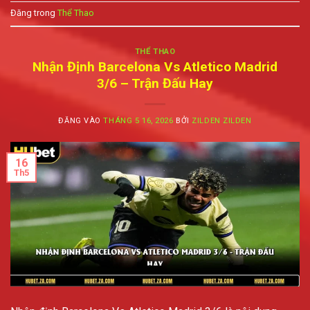
Đăng trong
Thể Thao
THỂ THAO
Nhận Định Barcelona Vs Atletico Madrid
3/6 – Trận Đấu Hay
ĐĂNG VÀO
THÁNG 5 16, 2026
BỞI
ZILDEN ZILDEN
16
Th5