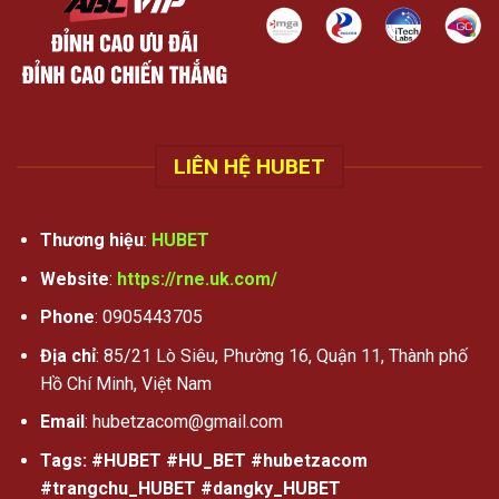
LIÊN HỆ HUBET
Thương hiệu
:
HUBET
Website
:
https://rne.uk.com/
Phone
: 0905443705
Địa chỉ
: 85/21 Lò Siêu, Phường 16, Quận 11, Thành phố
Hồ Chí Minh, Việt Nam
Email
:
hubetzacom@gmail.com
Tags: #HUBET #HU_BET #hubetzacom
#trangchu_HUBET #dangky_HUBET