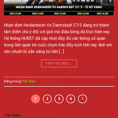
Nhận định Heidenheim Vs Darmstadt 27/5 đang trở thành
tâm điểm chú ý đối với giới mộ điệu bóng đá Đức hiện nay.
Hệ thống HUBET đã cập nhật đầy đủ các thông số quan
trọng liên quan tới cuộc chạm trán đầy kịch tính này. Anh em
nên chuẩn bị sẵn sàng túi tiền […]
TIẾP TỤC ĐỌC
→
Đăng trong
Thể Thao
1
2
3
4
Tìm kiếm