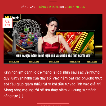
ĐĂNG VÀO
THÁNG 6 2, 2026
BỞI
ZILDEN ZILDEN
02
Th6
Kinh nghiệm đánh lô đề mang lại cái nhìn sâu sắc về những
quy luật vận hành của dãy số. Việc nắm bắt các phương thức
soi cầu giúp giảm thiểu rủi ro khi đầu tư vào lĩnh vực giải trí.
Mong rằng mọi người sẽ tìm thấy niềm vui cùng sự thành
công rực […]