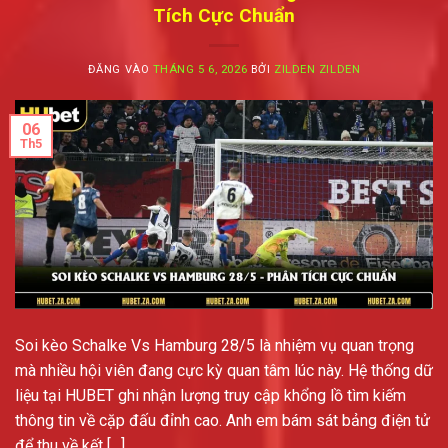
Tích Cực Chuẩn
ĐĂNG VÀO
THÁNG 5 6, 2026
BỞI
ZILDEN ZILDEN
06
Th5
Soi kèo Schalke Vs Hamburg 28/5 là nhiệm vụ quan trọng
mà nhiều hội viên đang cực kỳ quan tâm lúc này. Hệ thống dữ
liệu tại HUBET ghi nhận lượng truy cập khổng lồ tìm kiếm
thông tin về cặp đấu đỉnh cao. Anh em bám sát bảng điện tử
để thu về kết […]