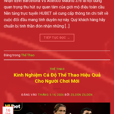
Nhận định Barcelona Vs Atletico Madrid 3/6 là nội dung
quan trọng thu hút sự quan tâm của giới mộ điệu toàn cầu.
Nền tảng trực tuyến HUBET sẽ cung cấp thông tin chi tiết về
cuộc đối đầu mang tính duyên nợ này. Quý khách hàng hãy
chuẩn bị tinh thần đón nhận những […]
TIẾP TỤC ĐỌC
→
Đăng trong
Thể Thao
THỂ THAO
Kinh Nghiệm Cá Độ Thể Thao Hiệu Quả
Cho Người Chơi Mới
ĐĂNG VÀO
THÁNG 5 16, 2026
BỞI
ZILDEN ZILDEN
16
Th5