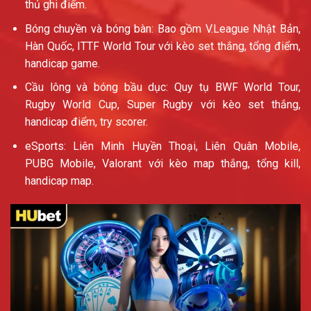
thủ ghi điểm.
Bóng chuyền và bóng bàn: Bao gồm V.League Nhật Bản,
Hàn Quốc, ITTF World Tour với kèo set thắng, tổng điểm,
handicap game.
Cầu lông và bóng bầu dục: Quy tụ BWF World Tour,
Rugby World Cup, Super Rugby với kèo set thắng,
handicap điểm, try scorer.
eSports: Liên Minh Huyền Thoại, Liên Quân Mobile,
PUBG Mobile, Valorant với kèo map thắng, tổng kill,
handicap map.