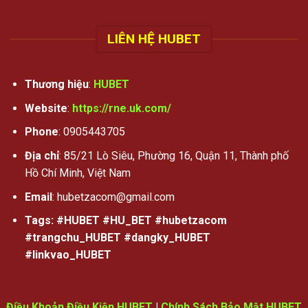
LIÊN HỆ HUBET
Thương hiệu
:
HUBET
Website
:
https://rne.uk.com/
Phone
: 0905443705
Địa chỉ
: 85/21 Lò Siêu, Phường 16, Quận 11, Thành phố
Hồ Chí Minh, Việt Nam
Email
:
hubetzacom@gmail.com
Tags: #HUBET #HU_BET #hubetzacom
#trangchu_HUBET #dangky_HUBET
#linkvao_HUBET
Điều Khoản Điều Kiện HUBET
|
Chính Sách Bảo Mật HUBET