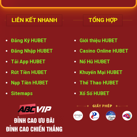
LIÊN KẾT NHANH
TỔNG HỢP
Đăng Ký HUBET
Giới thiệu HUBET
Đăng Nhập HUBET
Casino Online HUBET
Tải App HUBET
Nổ Hũ HUBET
Rút Tiền HUBET
Khuyến Mại HUBET
Nạp Tiền HUBET
Thể Thao HUBET
Sitemaps
Xổ Số HUBET