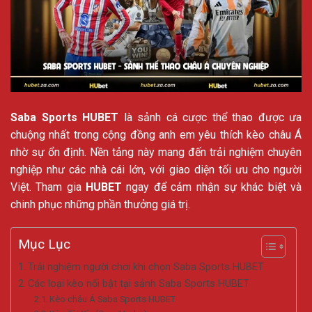
Saba Sports HUBET
là sảnh cá cược thể thao được ưa
chuộng nhất trong cộng đồng anh em yêu thích kèo châu Á
nhờ sự ổn định. Nền tảng này mang đến trải nghiệm chuyên
nghiệp như các nhà cái lớn, với giao diện tối ưu cho người
Việt. Tham gia
HUBET
ngay để cảm nhận sự khác biệt và
chinh phục những phần thưởng giá trị.
Mục Lục
Trải nghiệm người chơi khi chọn Saba Sports HUBET
Các loại kèo nổi bật tại sảnh Saba Sports HUBET
Kèo châu Á Saba Sports HUBET