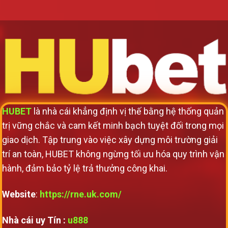
HUBET
là nhà cái khẳng định vị thế bằng hệ thống quản
trị vững chắc và cam kết minh bạch tuyệt đối trong mọi
giao dịch. Tập trung vào việc xây dựng môi trường giải
trí an toàn, HUBET không ngừng tối ưu hóa quy trình vận
hành, đảm bảo tỷ lệ trả thưởng công khai.
Website
:
https://rne.uk.com/
Nhà cái uy Tín :
u888