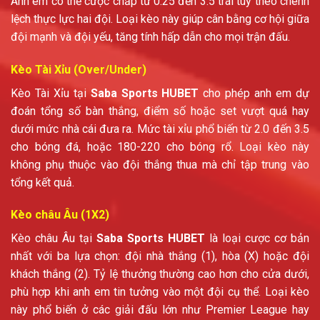
Anh em có thể cược chấp từ 0.25 đến 3.5 trái tùy theo chênh
lệch thực lực hai đội. Loại kèo này giúp cân bằng cơ hội giữa
đội mạnh và đội yếu, tăng tính hấp dẫn cho mọi trận đấu.
Kèo Tài Xỉu (Over/Under)
Kèo Tài Xỉu tại
Saba Sports HUBET
cho phép anh em dự
đoán tổng số bàn thắng, điểm số hoặc set vượt quá hay
dưới mức nhà cái đưa ra. Mức tài xỉu phổ biến từ 2.0 đến 3.5
cho bóng đá, hoặc 180-220 cho bóng rổ. Loại kèo này
không phụ thuộc vào đội thắng thua mà chỉ tập trung vào
tổng kết quả.
Kèo châu Âu (1X2)
Kèo châu Âu tại
Saba Sports HUBET
là loại cược cơ bản
nhất với ba lựa chọn: đội nhà thắng (1), hòa (X) hoặc đội
khách thắng (2). Tỷ lệ thưởng thường cao hơn cho cửa dưới,
phù hợp khi anh em tin tưởng vào một đội cụ thể. Loại kèo
này phổ biến ở các giải đấu lớn như Premier League hay