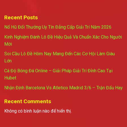
Recent Posts
Nổ Hũ Đổi Thưởng Uy Tín Đẳng Cấp Giải Trí Năm 2026
Kinh Nghiệm Đánh Lô Đề Hiệu Quả Và Chuẩn Xác Cho Người
Mới
Soi Cầu Lô Đề Hôm Nay Mang Đến Các Cơ Hội Làm Giàu
Lớn
Cá Độ Bóng Đá Online – Giải Pháp Giải Trí Đỉnh Cao Tại
Hubet
Nhận Định Barcelona Vs Atletico Madrid 3/6 – Trận Đấu Hay
Recent Comments
Không có bình luận nào để hiển thị.