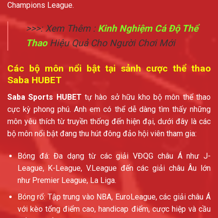
Champions League.
>>>: Xem Thêm :
Kinh Nghiệm Cá Độ Thể
Thao
Hiệu Quả Cho Người Chơi Mới
Các bộ môn nổi bật tại sảnh cược thể thao
Saba HUBET
Saba Sports HUBET
tự hào sở hữu kho bộ môn thể thao
cực kỳ phong phú. Anh em có thể dễ dàng tìm thấy những
môn yêu thích từ truyền thống đến hiện đại, dưới đây là các
bộ môn nổi bật đang thu hút đông đảo hội viên tham gia:
Bóng đá: Đa dạng từ các giải VĐQG châu Á như J-
League, K-League, V.League đến các giải châu Âu lớn
như Premier League, La Liga.
Bóng rổ: Tập trung vào NBA, EuroLeague, các giải châu Á
với kèo tổng điểm cao, handicap điểm, cược hiệp và cầu