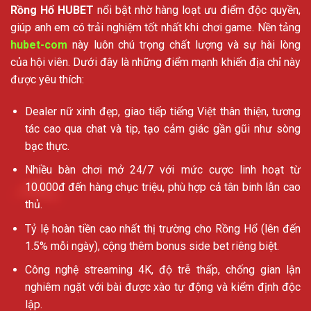
Rồng Hổ HUBET
nổi bật nhờ hàng loạt ưu điểm độc quyền,
giúp anh em có trải nghiệm tốt nhất khi chơi game. Nền tảng
hubet-com
này luôn chú trọng chất lượng và sự hài lòng
của hội viên. Dưới đây là những điểm mạnh khiến địa chỉ này
được yêu thích:
Dealer nữ xinh đẹp, giao tiếp tiếng Việt thân thiện, tương
tác cao qua chat và tip, tạo cảm giác gần gũi như sòng
bạc thực.
Nhiều bàn chơi mở 24/7 với mức cược linh hoạt từ
10.000đ đến hàng chục triệu, phù hợp cả tân binh lẫn cao
thủ.
Tỷ lệ hoàn tiền cao nhất thị trường cho Rồng Hổ (lên đến
1.5% mỗi ngày), cộng thêm bonus side bet riêng biệt.
Công nghệ streaming 4K, độ trễ thấp, chống gian lận
nghiêm ngặt với bài được xào tự động và kiểm định độc
lập.