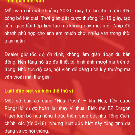
Thời gian mỗi ván
Mỗi ván chỉ mất khoảng 20-30 giây từ lúc đặt cược đến
công bố kết quả. Thời gian đặt cược thường 12-15 giây, tạo
cảm giác hồi hộp liên tục mà không gây mệt mỏi. Nhịp độ
nhanh phù hợp cho anh em muốn chơi nhiều ván trong thời
gian ngắn.
Dealer giữ tốc độ ổn định, không làm gián đoạn dù bàn
đông. Nền tảng hỗ trợ đa thiết bị, hình ảnh mượt mà trên di
động. Nhờ tốc độ cao, hội viên dễ dàng tích lũy thưởng mà
vẫn thoải mái thư giãn.
Luật đặc biệt và biến thể thú vị
Một số bàn áp dụng “Hòa Push” – khi Hòa, tiền cược
Rồng/Hổ được hoàn lại thay vì thua. Biến thể EZ Dragon
Tiger loại bỏ hoa hồng, hoặc thêm side bet như Tổng điểm
chính xác (từ 0-18). Những luật đặc biệt này tăng tính đa
dạng và cơ hội thắng.