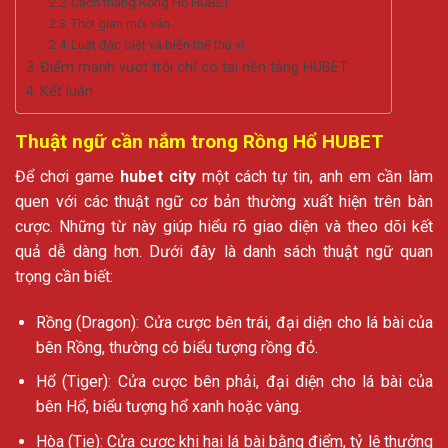
Cách thắng Rồng Hổ HUBET
Thời gian mỗi ván
Luật đặc biệt và biến thể thú vị
Điểm mạnh vượt trội chỉ có tại nền tảng HUBET
Kết luận
Thuật ngữ cần nắm trong Rồng Hổ HUBET
Để chơi game
hubet city
một cách tự tin, anh em cần làm
quen với các thuật ngữ cơ bản thường xuất hiện trên bàn
cược. Những từ này giúp hiểu rõ giao diện và theo dõi kết
quả dễ dàng hơn. Dưới đây là danh sách thuật ngữ quan
trọng cần biết:
Rồng (Dragon): Cửa cược bên trái, đại diện cho lá bài của
bên Rồng, thường có biểu tượng rồng đỏ.
Hổ (Tiger): Cửa cược bên phải, đại diện cho lá bài của
bên Hổ, biểu tượng hổ xanh hoặc vàng.
Hòa (Tie): Cửa cược khi hai lá bài bằng điểm, tỷ lệ thưởng