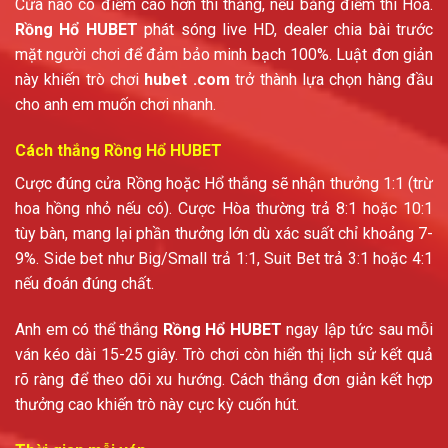
Cửa nào có điểm cao hơn thì thắng, nếu bằng điểm thì Hòa.
Rồng Hổ HUBET
phát sóng live HD, dealer chia bài trước
mặt người chơi để đảm bảo minh bạch 100%. Luật đơn giản
này khiến trò chơi
hubet .com
trở thành lựa chọn hàng đầu
cho anh em muốn chơi nhanh.
Cách thắng Rồng Hổ HUBET
Cược đúng cửa Rồng hoặc Hổ thắng sẽ nhận thưởng 1:1 (trừ
hoa hồng nhỏ nếu có). Cược Hòa thường trả 8:1 hoặc 10:1
tùy bàn, mang lại phần thưởng lớn dù xác suất chỉ khoảng 7-
9%. Side bet như Big/Small trả 1:1, Suit Bet trả 3:1 hoặc 4:1
nếu đoán đúng chất.
Anh em có thể thắng
Rồng Hổ HUBET
ngay lập tức sau mỗi
ván kéo dài 15-25 giây. Trò chơi còn hiển thị lịch sử kết quả
rõ ràng để theo dõi xu hướng. Cách thắng đơn giản kết hợp
thưởng cao khiến trò này cực kỳ cuốn hút.