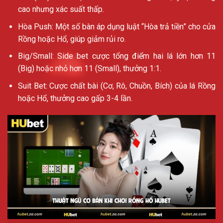
cao nhưng xác suất thấp.
Hòa Push: Một số bàn áp dụng luật “Hòa trả tiền” cho cửa
Rồng hoặc Hổ, giúp giảm rủi ro.
Big/Small: Side bet cược tổng điểm hai lá lớn hơn 11
(Big) hoặc nhỏ hơn 11 (Small), thưởng 1:1.
Suit Bet: Cược chất bài (Cơ, Rô, Chuồn, Bích) của lá Rồng
hoặc Hổ, thưởng cao gấp 3-4 lần.