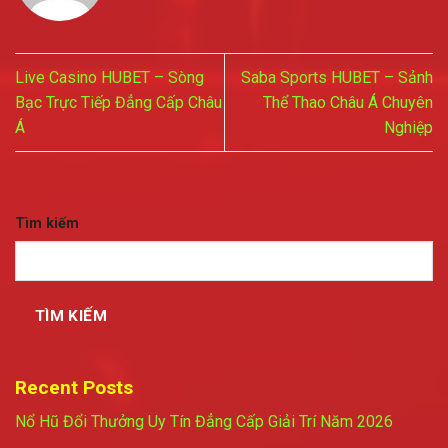
Live Casino HUBET – Sòng
Saba Sports HUBET – Sảnh
Bạc Trực Tiếp Đẳng Cấp Châu
Thể Thao Châu Á Chuyên
Á
Nghiệp
Tìm kiếm
TÌM KIẾM
Recent Posts
Nổ Hũ Đổi Thưởng Uy Tín Đẳng Cấp Giải Trí Năm 2026