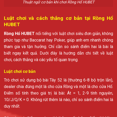
Thuật ngữ cơ bản khi chơi Rồng Hổ HUBET
Luật chơi và cách thắng cơ bản tại Rồng Hổ
HUBET
Rồng Hổ HUBET
nổi tiếng với luật chơi siêu đơn giản, không
phức tạp như Baccarat hay Poker, giúp anh em nhanh chóng
tham gia và tận hưởng. Chỉ cần so sánh điểm hai lá bài là
biết ngay kết quả. Dưới đây là hướng dẫn chi tiết về luật
chơi, cách thắng và các yếu tố quan trọng.
Luật chơi cơ bản
Trò chơi sử dụng bộ bài Tây 52 lá (thường 6-8 bộ trộn lẫn),
dealer chia đúng một lá cho cửa Rồng và một lá cho cửa Hổ.
Điểm số tính theo giá trị lá bài: Át = 1, 2-9 tính nguyên,
10/J/Q/K = 0. Không rút thêm lá nào, chỉ so sánh điểm hai lá
duy nhất.