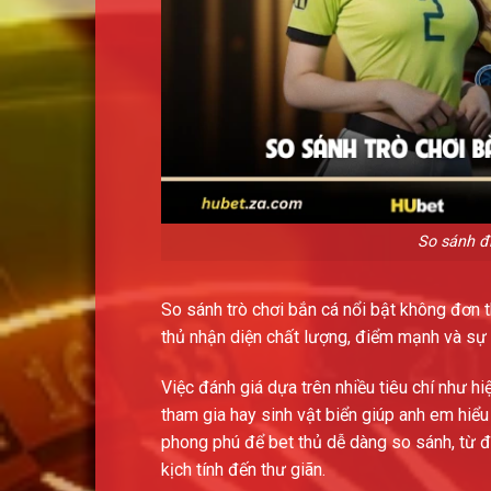
So sánh đ
So sánh trò chơi bắn cá nổi bật không đơn t
thủ nhận diện chất lượng, điểm mạnh và sự
Việc đánh giá dựa trên nhiều tiêu chí như 
tham gia hay sinh vật biển giúp anh em hiể
phong phú để bet thủ dễ dàng so sánh, từ đ
kịch tính đến thư giãn.