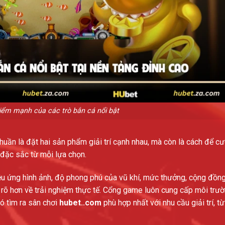
iểm mạnh của các trò bắn cá nổi bật
huần là đặt hai sản phẩm giải trí cạnh nhau, mà còn là cách để c
 đặc sắc từ mỗi lựa chọn.
hiệu ứng hình ảnh, độ phong phú của vũ khí, mức thưởng, cộng đồn
u rõ hơn về trải nghiệm thực tế. Cổng game luôn cung cấp môi trư
ó tìm ra sân chơi
hubet..com
phù hợp nhất với nhu cầu giải trí, từ