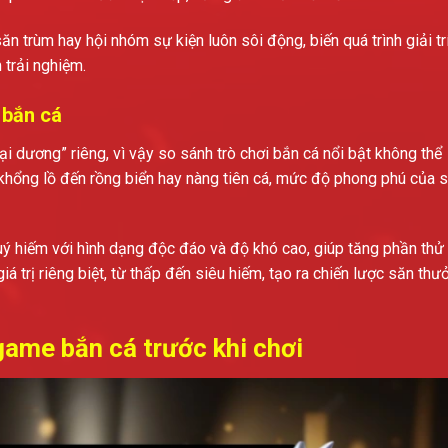
n trùm hay hội nhóm sự kiện luôn sôi động, biến quá trình giải tr
 trải nghiệm.
i bắn cá
dương” riêng, vì vậy so sánh trò chơi bắn cá nổi bật không thể
 khổng lồ đến rồng biển hay nàng tiên cá, mức độ phong phú của s
ý hiếm với hình dạng độc đáo và độ khó cao, giúp tăng phần thử
iá trị riêng biệt, từ thấp đến siêu hiếm, tạo ra chiến lược săn thư
 game bắn cá trước khi chơi