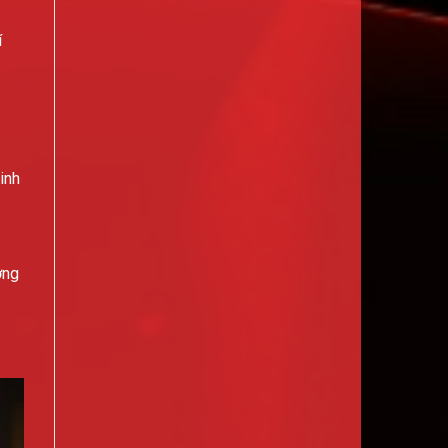
í
inh
ởng