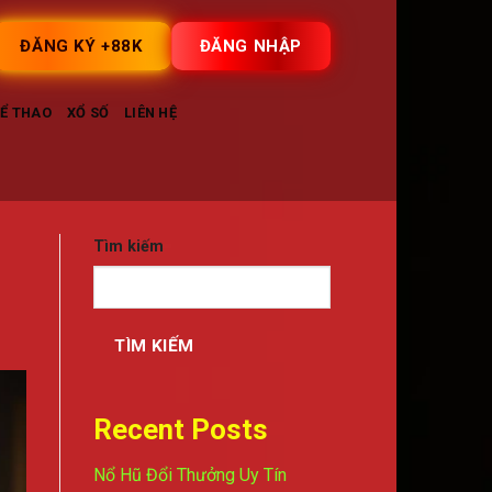
ĐĂNG KÝ +88K
ĐĂNG NHẬP
Ể THAO
XỔ SỐ
LIÊN HỆ
Tìm kiếm
TÌM KIẾM
Recent Posts
Nổ Hũ Đổi Thưởng Uy Tín