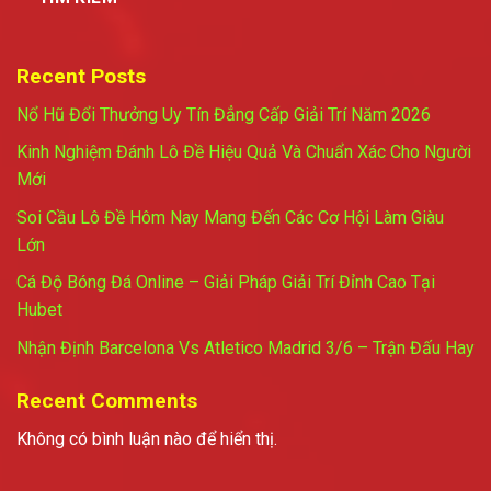
Recent Posts
Nổ Hũ Đổi Thưởng Uy Tín Đẳng Cấp Giải Trí Năm 2026
Kinh Nghiệm Đánh Lô Đề Hiệu Quả Và Chuẩn Xác Cho Người
Mới
Soi Cầu Lô Đề Hôm Nay Mang Đến Các Cơ Hội Làm Giàu
Lớn
Cá Độ Bóng Đá Online – Giải Pháp Giải Trí Đỉnh Cao Tại
Hubet
Nhận Định Barcelona Vs Atletico Madrid 3/6 – Trận Đấu Hay
Recent Comments
Không có bình luận nào để hiển thị.