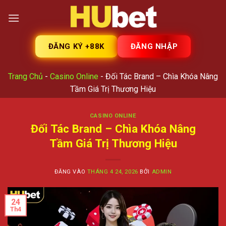
Bỏ
qua
nội
dung
ĐĂNG KÝ +88K
ĐĂNG NHẬP
Trang Chủ
-
Casino Online
-
Đối Tác Brand – Chìa Khóa Nâng
Tầm Giá Trị Thương Hiệu
CASINO ONLINE
Đối Tác Brand – Chìa Khóa Nâng
Tầm Giá Trị Thương Hiệu
ĐĂNG VÀO
THÁNG 4 24, 2026
BỞI
ADMIN
24
Th4