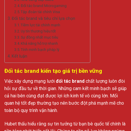
Đối tác brand Microgaming
Tập đoàn tài chính Visa
Đối tác brand và tiêu chí lựa chọn
Tiềm lực tài chính mạnh
Uy tín thương hiệu tốt
Sự đồng nhất mục tiêu
Khả năng hỗ trợ nhanh
Tính minh bạch pháp lý
Kết luận
Đối tác brand kiến tạo giá trị bền vững
Việc xây dựng mạng lưới
đối tác brand
chất lượng luôn đòi
hỏi sự đầu tư về thời gian. Những cam kết minh bạch sẽ giúp
cả hai bên cùng đạt được lợi ích kinh tế vô cùng lớn. Mối
quan hệ tốt đẹp thường tạo nên bước đột phá mạnh mẽ cho
toàn bộ quy trình vận hành.
Hubet thấu hiểu rằng sự tin tưởng từ bạn bè quốc tế chính là