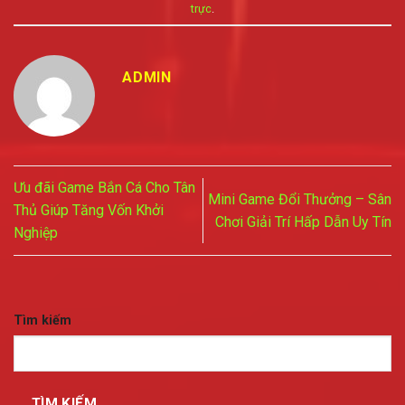
trực
.
ADMIN
Ưu đãi Game Bắn Cá Cho Tân
Mini Game Đổi Thưởng – Sân
Thủ Giúp Tăng Vốn Khởi
Chơi Giải Trí Hấp Dẫn Uy Tín
Nghiệp
Tìm kiếm
TÌM KIẾM