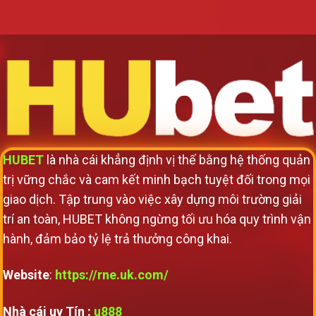
HUBET
là nhà cái khẳng định vị thế bằng hệ thống quản
trị vững chắc và cam kết minh bạch tuyệt đối trong mọi
giao dịch. Tập trung vào việc xây dựng môi trường giải
trí an toàn, HUBET không ngừng tối ưu hóa quy trình vận
hành, đảm bảo tỷ lệ trả thưởng công khai.
Website
:
https://rne.uk.com/
Nhà cái uy Tín :
u888