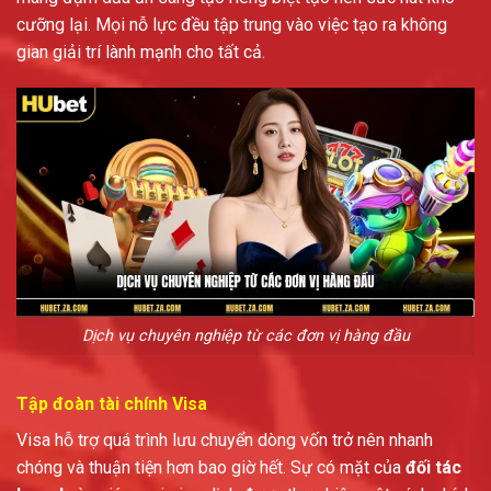
cưỡng lại. Mọi nỗ lực đều tập trung vào việc tạo ra không
gian giải trí lành mạnh cho tất cả.
Dịch vụ chuyên nghiệp từ các đơn vị hàng đầu
Tập đoàn tài chính Visa
Visa hỗ trợ quá trình lưu chuyển dòng vốn trở nên nhanh
chóng và thuận tiện hơn bao giờ hết. Sự có mặt của
đối tác