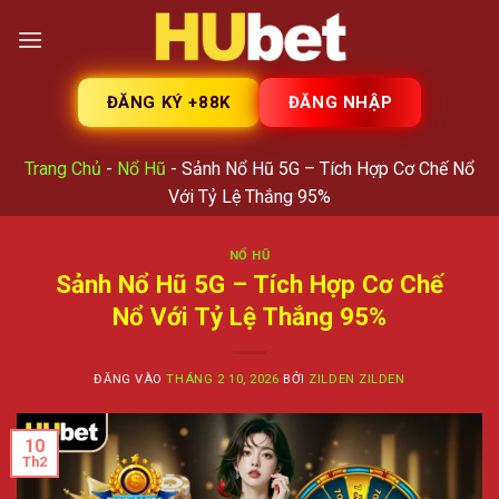
Bỏ
qua
nội
dung
ĐĂNG KÝ +88K
ĐĂNG NHẬP
Trang Chủ
-
Nổ Hũ
-
Sảnh Nổ Hũ 5G – Tích Hợp Cơ Chế Nổ
Với Tỷ Lệ Thắng 95%
NỔ HŨ
Sảnh Nổ Hũ 5G – Tích Hợp Cơ Chế
Nổ Với Tỷ Lệ Thắng 95%
ĐĂNG VÀO
THÁNG 2 10, 2026
BỞI
ZILDEN ZILDEN
10
Th2