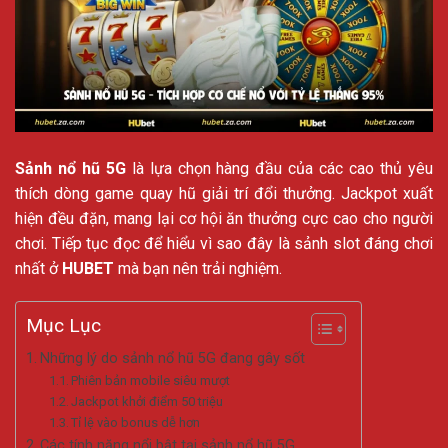
Sảnh nổ hũ 5G
là lựa chọn hàng đầu của các cao thủ yêu
thích dòng game quay hũ giải trí đổi thưởng. Jackpot xuất
hiện đều đặn, mang lại cơ hội ăn thưởng cực cao cho người
chơi. Tiếp tục đọc để hiểu vì sao đây là sảnh slot đáng chơi
nhất ở
HUBET
mà bạn nên trải nghiệm.
Mục Lục
Những lý do sảnh nổ hũ 5G đang gây sốt
Phiên bản mobile siêu mượt
Jackpot khởi điểm 50 triệu
Tỉ lệ vào bonus dễ hơn
Các tính năng nổi bật tại sảnh nổ hũ 5G