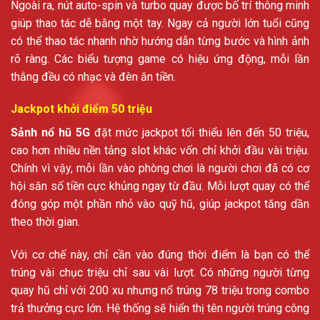
Ngoài ra, nút auto-spin và turbo quay được bố trí thông minh
giúp thao tác dễ bằng một tay. Ngay cả người lớn tuổi cũng
có thể thao tác nhanh nhờ hướng dẫn từng bước và hình ảnh
rõ ràng. Các biểu tượng game có hiệu ứng động, mỗi lần
thắng đều có nhạc và đèn ăn tiền.
Jackpot khởi điểm 50 triệu
Sảnh nổ hũ 5G
đặt mức jackpot tối thiểu lên đến 50 triệu,
cao hơn nhiều nền tảng slot khác vốn chỉ khởi đầu vài triệu.
Chính vì vậy, mỗi lần vào phòng chơi là người chơi đã có cơ
hội săn số tiền cực khủng ngay từ đầu. Mỗi lượt quay có thể
đóng góp một phần nhỏ vào quỹ hũ, giúp jackpot tăng dần
theo thời gian.
Với cơ chế này, chỉ cần vào đúng thời điểm là bạn có thể
trúng vài chục triệu chỉ sau vài lượt. Có những người từng
quay hũ chỉ với 200 xu nhưng nổ trúng 78 triệu trong combo
trả thưởng cực lớn. Hệ thống sẽ hiển thị tên người trúng công