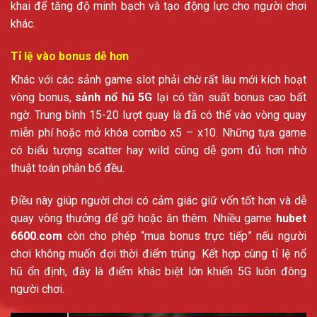
khai để tăng độ minh bạch và tạo động lực cho người chơi
khác.
Tỉ lệ vào bonus dễ hơn
Khác với các sảnh game slot phải chờ rất lâu mới kích hoạt
vòng bonus,
sảnh nổ hũ 5G
lại có tần suất bonus cao bất
ngờ. Trung bình 15-20 lượt quay là đã có thể vào vòng quay
miễn phí hoặc mở khóa combo x5 – x10. Những tựa game
có biểu tượng scatter hay wild cũng dễ gom đủ hơn nhờ
thuật toán phân bổ đều.
Điều này giúp người chơi có cảm giác giữ vốn tốt hơn và dễ
quay vòng thưởng để gỡ hoặc ăn thêm. Nhiều game
hubet
6600.com
còn cho phép “mua bonus trực tiếp” nếu người
chơi không muốn đợi thời điểm trúng. Kết hợp cùng tỉ lệ nổ
hũ ổn định, đây là điểm khác biệt lớn khiến 5G luôn đông
người chơi.