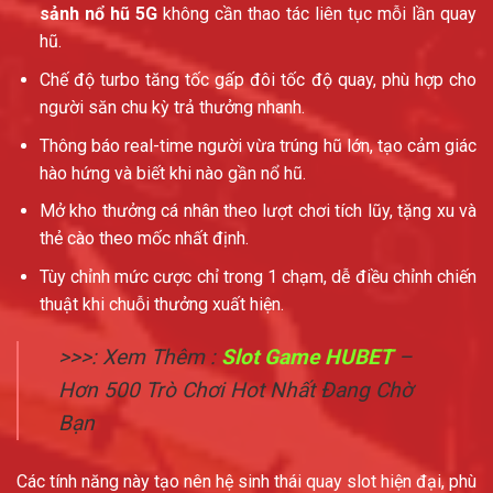
sảnh nổ hũ 5G
không cần thao tác liên tục mỗi lần quay
hũ.
Chế độ turbo tăng tốc gấp đôi tốc độ quay, phù hợp cho
người săn chu kỳ trả thưởng nhanh.
Thông báo real-time người vừa trúng hũ lớn, tạo cảm giác
hào hứng và biết khi nào gần nổ hũ.
Mở kho thưởng cá nhân theo lượt chơi tích lũy, tặng xu và
thẻ cào theo mốc nhất định.
Tùy chỉnh mức cược chỉ trong 1 chạm, dễ điều chỉnh chiến
thuật khi chuỗi thưởng xuất hiện.
>>>: Xem Thêm :
Slot Game HUBET
–
Hơn 500 Trò Chơi Hot Nhất Đang Chờ
Bạn
Các tính năng này tạo nên hệ sinh thái quay slot hiện đại, phù