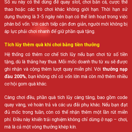
Số xu này có thể dùng để quay slot, chơi bắn cá, cược thể
thao hoặc các trò chơi khác không giới hạn. Thời hạn sử
dụng thường là 3-5 ngày nên bạn có thể linh hoạt trong việc
phân bổ vốn. Với cách tiếp cận đơn giản, người mới không bị
áp lực phải chơi nhanh để giữ phần quà tặng.
Tích lũy thêm quà khi chơi bằng tiền thưởng
Hệ thống có thêm cơ chế tích lũy nếu bạn chơi từ số tiền
tặng, dù là thắng hay thua. Mỗi mốc doanh thu từ xu sẽ được
ghi nhận và cộng thêm lượt quay miễn phí. Với
thưởng nạp
đầu 200%
, bạn không chỉ có vốn lớn mà còn mở thêm nhiều
cơ hội gom quà khác.
Càng chơi đều, phần quà tích lũy càng tăng, bao gồm code
quay vàng, vé hoàn trả và các ưu đãi phụ khác. Nếu bạn đạt
đủ mốc trong tuần, còn có thể nhận thêm một lần rút miễn
phí. Điều này khiến trải nghiệm không chỉ dừng ở nạp – chơi,
mà là cả một vòng thưởng khép kín.