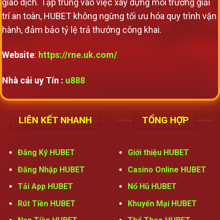
giao dịch. Tập trung vào việc xây dựng môi trường giải
trí an toàn, HUBET không ngừng tối ưu hóa quy trình vận
hành, đảm bảo tỷ lệ trả thưởng công khai.
Website
:
https://rne.uk.com/
Nhà cái uy Tín :
u888
LIÊN KẾT NHANH
TỔNG HỢP
Đăng Ký HUBET
Giới thiệu HUBET
Đăng Nhập HUBET
Casino Online HUBET
Tải App HUBET
Nổ Hũ HUBET
Rút Tiền HUBET
Khuyến Mại HUBET