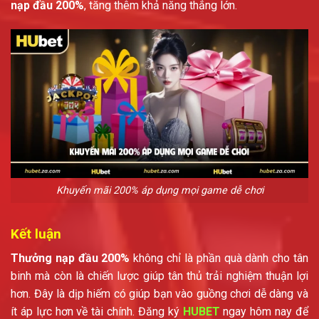
nạp đầu 200%
, tăng thêm khả năng thắng lớn.
Khuyến mãi 200% áp dụng mọi game dễ chơi
Kết luận
Thưởng nạp đầu 200%
không chỉ là phần quà dành cho tân
binh mà còn là chiến lược giúp tân thủ trải nghiệm thuận lợi
hơn. Đây là dịp hiếm có giúp bạn vào guồng chơi dễ dàng và
ít áp lực hơn về tài chính. Đăng ký
HUBET
ngay hôm nay để