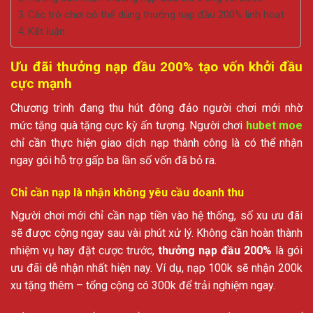
Các trò chơi có thể dùng thưởng nạp đầu 200% linh hoạt
Kết luận
Ưu đãi thưởng nạp đầu 200% tạo vốn khởi đầu
cực mạnh
Chương trình đang thu hút đông đảo người chơi mới nhờ
mức tặng quà tặng cực kỳ ấn tượng. Người chơi
hubet moe
chỉ cần thực hiện giao dịch nạp thành công là có thể nhận
ngay gói hỗ trợ gấp ba lần số vốn đã bỏ ra.
Chỉ cần nạp là nhận không yêu cầu doanh thu
Người chơi mới chỉ cần nạp tiền vào hệ thống, số xu ưu đãi
sẽ được cộng ngay sau vài phút xử lý. Không cần hoàn thành
nhiệm vụ hay đặt cược trước,
thưởng nạp đầu 200%
là gói
ưu đãi dễ nhận nhất hiện nay. Ví dụ, nạp 100k sẽ nhận 200k
xu tặng thêm – tổng cộng có 300k để trải nghiệm ngay.