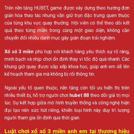
Trên nền tảng HUBET, game được xây dựng theo hướng đơn
giản hóa thao tác nhưng vẫn giữ trọn đặc trưng quen thuộc
của từng khu vực quay thưởng. Hội viên có thể theo dõi kết
quả theo từng miền trong cùng một giao diện, không cần
chuyển đổi nhiều danh mục gây gián đoạn trải nghiệm.
Xổ số 3 miền
phù hợp với khách hàng yêu thích sự rõ ràng,
minh bạch và nhịp chơi ổn định thay vì tốc độ quá nhanh. Các
khung giờ quay được sắp xếp khoa học, giúp anh em dễ lên
kế hoạch tham gia mà không bị rối thông tin.
Ngoài yếu tố quen thuộc, nền tảng còn tối ưu hiển thị trên
nhiều thiết bị, hỗ trợ người chơi
hubet 88
theo dõi giá trị mọi
lúc. Sự kết hợp giữa mô hình truyền thống và công nghệ hiện
đại tạo nên sức hút riêng, khiến loại hình này duy trì lượng
người tham gia ổn định qua thời gian.
Luật chơi xổ số 3 miền anh em tại thương hiệu