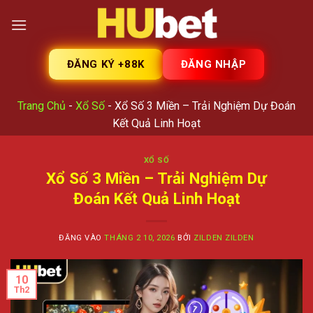
Bỏ
qua
nội
dung
ĐĂNG KÝ +88K
ĐĂNG NHẬP
Trang Chủ
-
Xổ Số
-
Xổ Số 3 Miền – Trải Nghiệm Dự Đoán
Kết Quả Linh Hoạt
XỔ SỐ
Xổ Số 3 Miền – Trải Nghiệm Dự
Đoán Kết Quả Linh Hoạt
ĐĂNG VÀO
THÁNG 2 10, 2026
BỞI
ZILDEN ZILDEN
10
Th2