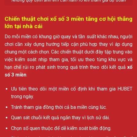
Những quy định anh em cần nắm rõ khi tham gia dự đoán
Chiến thuật chơi xổ số 3 miền tăng cơ hội thắng
lớn tại nhà cái
Do mỗi miền có khung giờ quay và tần suất khác nhau, người
chơi cần xây dựng hướng tiếp cận phù hợp thay vì áp dụng
chung một cách chọn. Các chiến thuật dưới đây tập trung vào
việc kiểm soát nhịp tham gia, tối ưu theo từng khu vực và
hạn chế rủi ro phát sinh trong quá trình theo dõi kết quả
xổ
số 3 miền
.
Ưu tiên theo dõi một miền cố định khi tham gia HUBET
trong ngày.
Tránh tham gia đồng thời cả ba miền cùng lúc.
Quan sát chuỗi kết quả ngắn thay vì lịch sử dài.
Chọn số quen thuộc để dễ kiểm soát biến động.