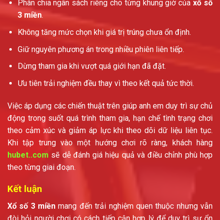
Phân chia ngân sách riêng cho từng khung giờ của
xổ số
3 miền
.
Không tăng mức chọn khi giá trị trúng chưa ổn định.
Giữ nguyên phương án trong nhiều phiên liên tiếp.
Dừng tham gia khi vượt quá giới hạn đã đặt.
Ưu tiên trải nghiệm đều thay vì theo kết quả tức thời.
Việc áp dụng các chiến thuật trên giúp anh em duy trì sự chủ
động trong suốt quá trình tham gia, hạn chế tình trạng chơi
theo cảm xúc và giảm áp lực khi theo dõi dữ liệu liên tục.
Khi tập trung vào một hướng chơi rõ ràng, khách hàng
hubet..com
sẽ dễ đánh giá hiệu quả và điều chỉnh phù hợp
theo từng giai đoạn.
Kết luận
Xổ số 3 miền
mang đến trải nghiệm quen thuộc nhưng vẫn
đòi hỏi người chơi có cách tiếp cận hợp lý để duy trì sự ổn